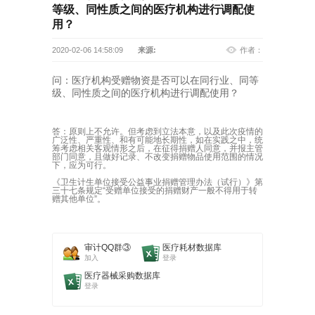
等级、同性质之间的医疗机构进行调配使
用？
2020-02-06 14:58:09
来源:
作者：
问：医疗机构受赠物资是否可以在同行业、同等
级、同性质之间的医疗机构进行调配使用？
答：原则上不允许。但考虑到立法本意，以及此次疫情的
广泛性、严重性、和有可能地长期性，如在实践之中，统
筹考虑相关客观情形之后，在征得捐赠人同意，并报主管
部门同意，且做好记录、不改变捐赠物品使用范围的情况
下，应为可行。
《卫生计生单位接受公益事业捐赠管理办法（试行）》第
三十七条规定“受赠单位接受的捐赠财产一般不得用于转
赠其他单位”。
审计QQ群③
医疗耗材数据库
加入
登录
医疗器械采购数据库
登录